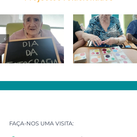
Dia de Concentração
FAÇA-NOS UMA VISITA: