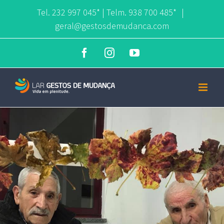
Skip
Tel. 232 997 045*
|
Telm. 938 700 485*
|
geral@gestosdemudanca.com
to
content
Facebook
Instagram
YouTube